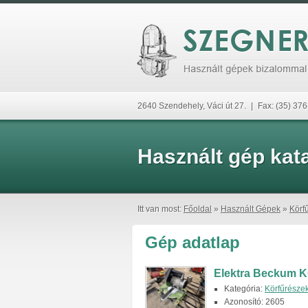
2640 Szendehely, Váci út 27.
|
Fax: (35) 37
Használt gép kat
Itt van most:
Főoldal
»
Használt Gépek
»
Körf
Gép adatlap
Elektra Beckum K
Kategória:
Körfűrésze
Azonosító: 2605