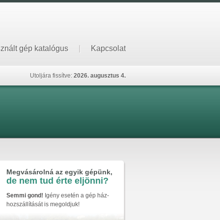
znált gép katalógus
|
Kapcsolat
Utoljára fissítve:
2026. augusztus 4.
Megvásárolná az egyik gépünk,
de nem tud érte eljönni?
Semmi gond!
Igény esetén a gép ház-
hozszállítását is megoldjuk!