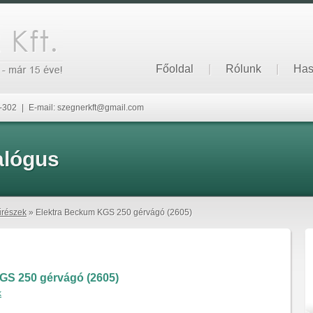
Főoldal
|
Rólunk
|
Has
6-302
|
E-mail: szegnerkft@gmail.com
alógus
űrészek
» Elektra Beckum KGS 250 gérvágó (2605)
GS 250 gérvágó (2605)
k