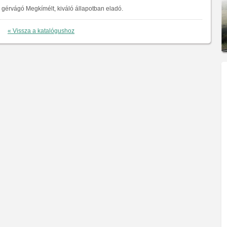
gérvágó Megkímélt, kiváló állapotban eladó.
« Vissza a katalógushoz